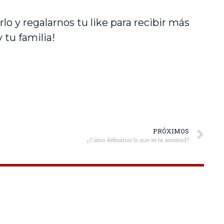
rlo y regalarnos tu like para recibir más
 tu familia!
PRÓXIMOS
¿Cómo definimos lo que es la amistad?