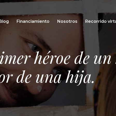
Blog
Financiamiento
Nosotros
Recorrido virt
imer héroe de un h
r de una hija.