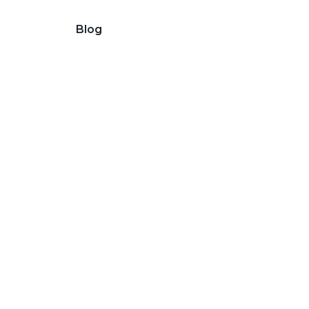
Avance
Blog
Financiamiento
Nosotros
nvenido a nuestro 