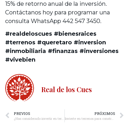
15% de retorno anual de la inversión.
Contáctanos hoy para programar una
consulta WhatsApp 442 547 3450.
#realdeloscues #bienesraices
#terrenos #queretaro #inversion
#inmobiliaria #finanzas #inversiones
#vivebien
Real de los Cues
PREVIOS
PRÓXIMOS
¿Has considerado invertir en terrenos? ¡Es posible!
Invierte en terrenos para construir tu patrimonio